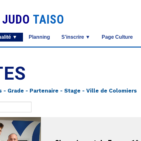
S JUDO
TAISO
alité ▼
Planning
S'inscrire ▼
Page Culture
TES
s - Grade - Partenaire - Stage - Ville de Colomiers