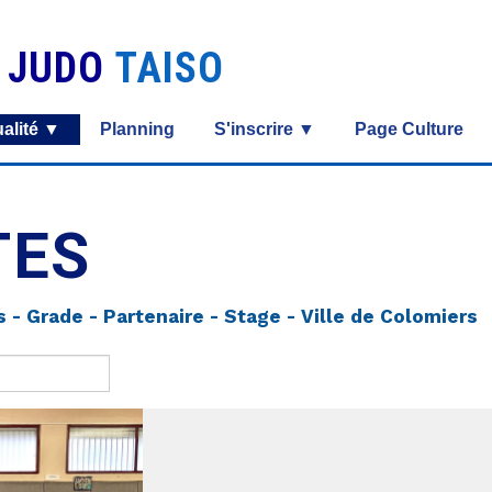
S JUDO
TAISO
alité ▼
Planning
S'inscrire ▼
Page Culture
TES
s - Grade - Partenaire - Stage - Ville de Colomiers