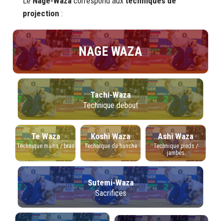
Le
Nage-Waza
correspond aux
techniques de
projection
:
NAGE WAZA
Tachi-Waza
Technique debout
Te Waza
Koshi Waza
Ashi Waza
Technique mains / bras
Technique de hanche
Technique pieds /
jambes
Sutemi-Waza
Sacrifices