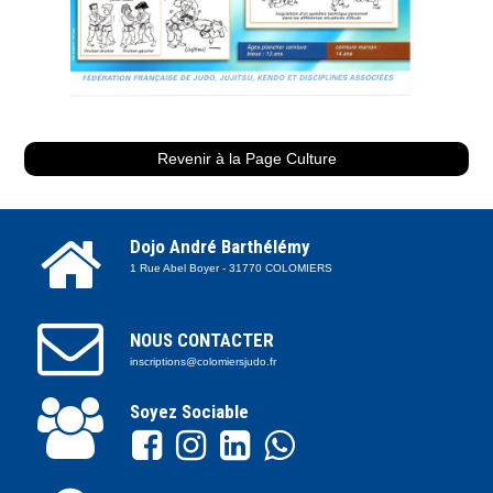
Revenir à la Page Culture

Dojo André Barthélémy
1 Rue Abel Boyer - 31770 COLOMIERS

NOUS CONTACTER
inscriptions@colomiersjudo.fr

Soyez Sociable



