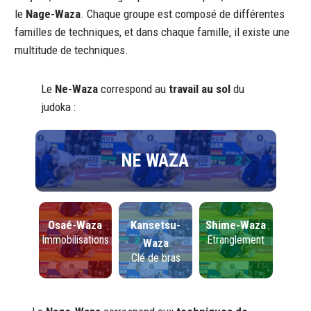
le
Nage-Waza
. Chaque groupe est composé de différentes
familles de techniques, et dans chaque famille, il existe une
multitude de techniques.
Le
Ne-Waza
correspond au
travail au sol
du
judoka :
NE WAZA
Osaé-Waza
Kansetsu-
Shime-Waza
Immobilisations
Etranglement
Waza
Clé de bras