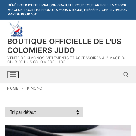
Aller
BÉNÉFICIER D’UNE LIVRAISON GRATUITE POUR TOUT ARTICLE EN STOCK
AU CLUB. POUR LES PRODUITS HORS STOCKS, PRÉFÉREZ UNE LIVRAISON
au
RAPIDE POUR 10€ .
contenu
BOUTIQUE OFFICIELLE DE L'US
COLOMIERS JUDO
VENTE DE KIMONOS, VÊTEMENTS ET ACCESSOIRES À L'IMAGE DU
CLUB DE L'US COLOMIERS JUDO
HOME
KIMONO
Rechercher :